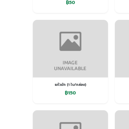
฿50
แก้วมัก (1 ใบ/กล่อง)
฿150