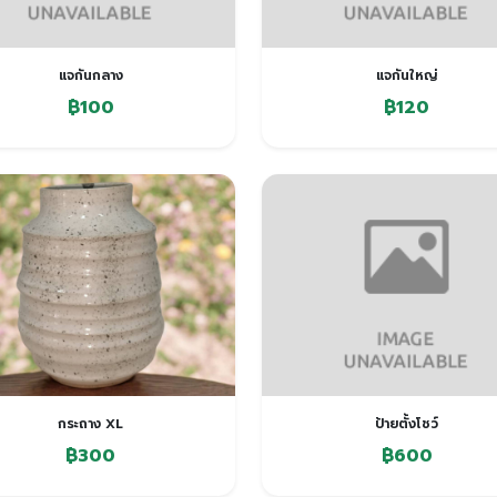
แจกันกลาง
แจกันใหญ่
฿100
฿120
กระถาง XL
ป้ายตั้งโชว์
฿300
฿600