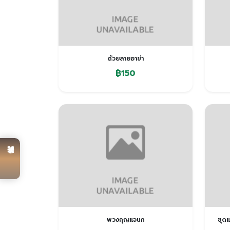
ถ้วยลายอาข่า
฿150
陶瓷产品
พวงกุญแจนก
ชุด