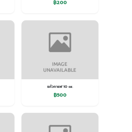
฿200
แก้วกาแฟ 10 oz.
฿500