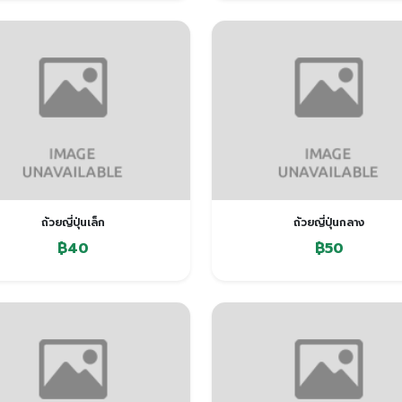
ถ้วยญี่ปุ่นเล็ก
ถ้วยญี่ปุ่นกลาง
฿40
฿50