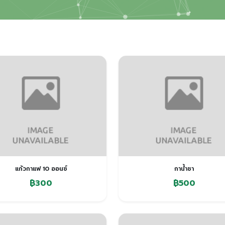
แก้วกาแฟ 10 ออนซ์
กาน้ำชา
฿300
฿500