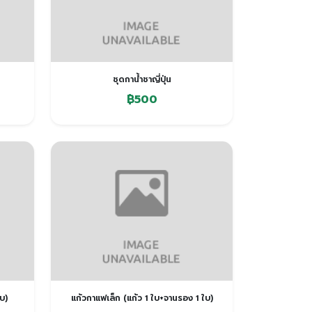
ชุดกาน้ำชาญี่ปุ่น
฿500
บ)
แก้วกาแฟเล็ก (แก้ว 1 ใบ+จานรอง 1 ใบ)