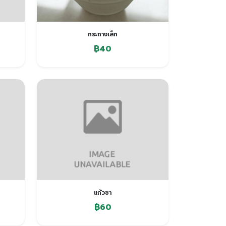
กระถางเล็ก
฿40
แก้วชา
฿60