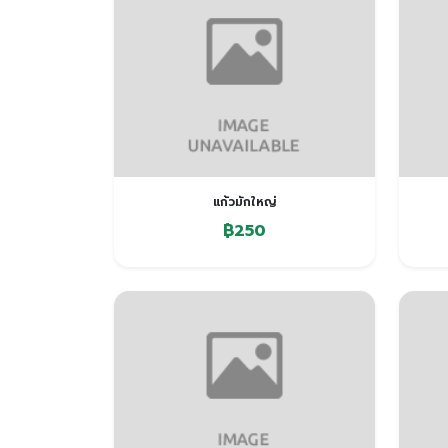
แก้วมักใหญ่
฿250