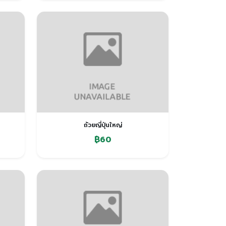
ถ้วยญี่ปุ่นใหญ่
฿60