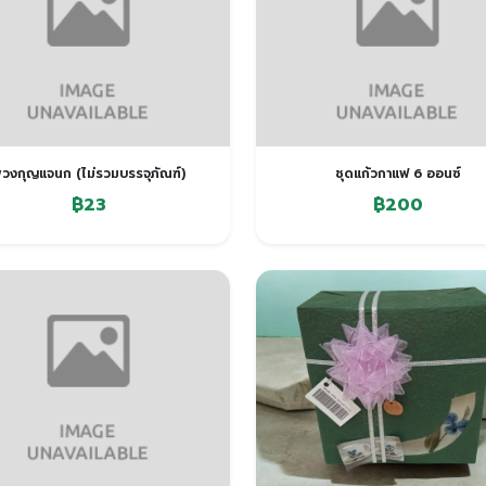
วงกุญแจนก (ไม่รวมบรรจุภัณฑ์)
ชุดแก้วกาแฟ 6 ออนซ์
฿23
฿200