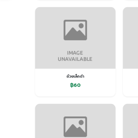
ถ้วยเล็กดำ
฿60