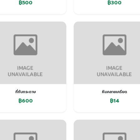
฿500
฿300
ที่ทับกระดาษ
หินคลายเครียด
฿600
฿14