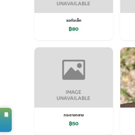
แจกันเล็ก
฿80
กระถางกลาง
预订会议室
฿50