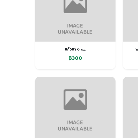
แก้วชา 6 oz.
พ
฿300